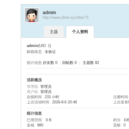
admin
http://www.yhml.xyz/bbs/?1
永
›
›
主题
个人资料
admin
(UID: 1)
邮箱状态
未验证
统计信息
好友数 0
|
回帖数 0
|
主题数 82
恒
活跃概况
管理组
管理员
用户组
管理员
在线时间
233 小时
注册时间
上次活动时间
2026-8-6 20:48
上次发表
统计信息
已用空间
0 B
积分
10
金钱
980
贡献
0