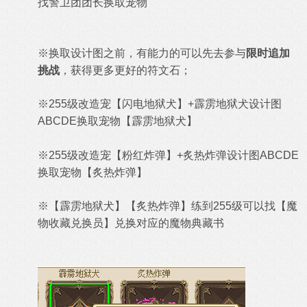
找警卫团团长换取宠物
※换取设计图之前，有能力的可以先去参与
限时追加
挑战
，获得更多更好的符文石；
※
255级改造宠【
闪电地狱犬
】+霹雳地狱犬设计图
ABCDE换取宠物【
霹雳地狱犬
】
※
255级
改造宠【
粉红炸弹
】
+
炙热炸弹设计图ABCDE
换取宠物【
炙热炸弹
】
※
【
霹雳地狱犬
】
【
炙热炸弹
】练到255级可以找【魔
物收藏兑换员】兑换对应的魔物典藏书