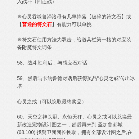
入战斗（四连战）
※
心灵吞噬兽泽洛母有几率掉落【
破碎的符文石
】或
【
普通的符文石
】有能力可以单挑
※
符文石使用方法为双击，给道具栏第一格的对应装
备附魔符文词条
58、战斗胜利后，与感应石对话
59、然后与卡纳鲁德对话后获得奖品“心灵之戒”传出冰
塔
心灵之戒（可以换取最终奖品）
60、天空之神头冠、永恒天秤、心灵之戒可以兑换最
新改造宠物设计图之一，然后再来到 圣加鲁都城
(68.100) 找警卫团团长换取，拥有全部设计图之后,在