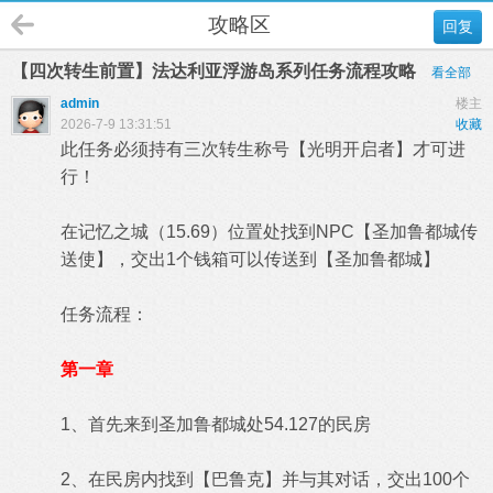
攻略区
回复
【四次转生前置】法达利亚浮游岛系列任务流程攻略
看全部
admin
楼主
2026-7-9 13:31:51
收藏
此任务必须持有三次转生称号【光明开启者】才可进
行！
在记忆之城（15.69）位置处找到NPC【圣加鲁都城传
送使】，交出1个钱箱可以传送到【圣加鲁都城】
任务流程：
第一章
1、首先来到圣加鲁都城处54.127的民房
2、在民房内找到
【
巴鲁克
】
并与其对话，交出
100个