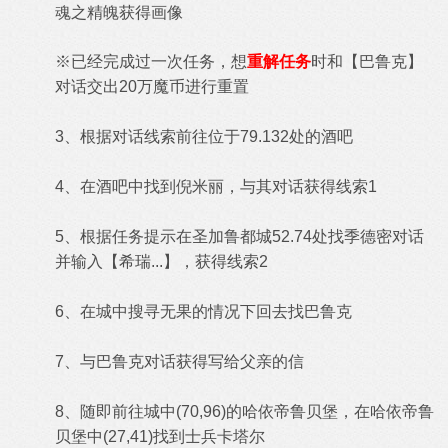
魂之精魄
获得画像
※已经完成过一次任务，想
重解任务
时和【
巴鲁克
】
对话交出
20万魔币进行重置
3、根据对话线索前往位于79.132处的酒吧
4、在酒吧中找到倪米丽，与其对话获得线索1
5、根据任务提示在圣加鲁都城52.74处找季德密对话
并输入【希瑞...】，获得线索2
6、在城中搜寻无果的情况下回去找巴鲁克
7、与巴鲁克对话获得写给父亲的信
8、随即前往城中(70,96)的哈依帝鲁贝堡，在哈依帝鲁
贝堡中(27,41)找到士兵卡塔尔