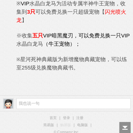
※
VIP
水晶白龙马为
活动专属半神牛王宠物，收
集到
3只
可以免费兑换一只超级宠物【
闪光喷火
龙
】
※收集
五只
VIP暗黑魔刃，可以免费兑换一只
VIP
水晶白龙马
（牛王宠物）；
星河死神典藏版为
新增魔物典藏宠物，可以练
※
至255级兑换魔物典藏书。
首页
|
登录
|
注册
简易版
|
触屏版
|
电脑版
|
© Comsenz Inc.