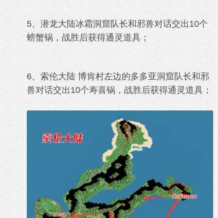
5、潜龙大陆冰霜洞窟
队长
和邪兽对话交出10个
螃蟹锅，战胜后获得通灵道具；
6、索伦大陆 博肯村左边的多多亚洞窟
队长
和邪
兽
对话交出10个寿喜锅
，战胜后获得通灵道具
；