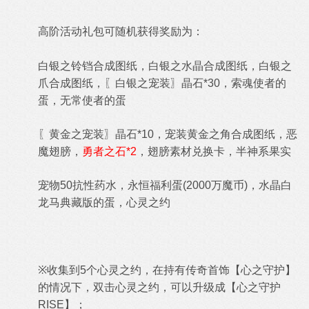
高阶活动礼包可随机获得奖励为：
白银之铃铛合成图纸，
白银之水晶合成图纸，
白银之
爪合成图纸，〖白银之宠装〗晶石*30，
索魂使者的
蛋，
无常使者的蛋
〖黄金之宠装〗晶石*10，宠装
黄金之角合成图纸，
恶
魔翅膀
，
勇者之石*2
，
翅膀素材兑换卡，
半神系果实
宠物50抗性药水，
永恒
福利蛋(2000万魔币)，水晶白
龙马典藏版的蛋
，心灵之约
※
收集到5个
心灵之约，在持有传奇首饰【心之守护】
的情况下，双击
心灵之约
，可以升级成
【
心之守护
RISE】；