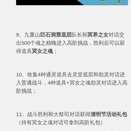
9、九重山
巨石洞窟底层
队长
和
冥界之女
对话
交
出500个魂之精魄进入高阶挑战，胜利后可以获
得道具
冥女之魂
；
10、收集4种通灵道具去灵堂底层和怨灵对话进
入普通战斗，
4种道具+
冥女之魂
怨灵对话进入高
阶挑战；
11、
战斗胜利和大祭司对话获得
清明节活动礼包
（持有冥女之魂对话可拿到高阶礼包）