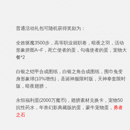
普通活动礼包可随机获得奖励为：
全效驱魔3500步，
高等职业就职
卷，
暗夜之羽，活动
形象拼图A~F，
死亡使者的蛋，
勾魂使者的蛋，宠物大
餐*2
白银之铠甲合成图纸，
白银之角合成图纸，围巾兔变
身形象球(10%增伤)，圣诞神服限时版，天神拳套限时
版
，暗夜翅膀，
永恒福利蛋(2000万魔币)，翅膀素材兑换卡，宠物50
抗性药水
，
年兽幻影典藏版的蛋，
蒙牛宠物蛋
，
勇者
之石