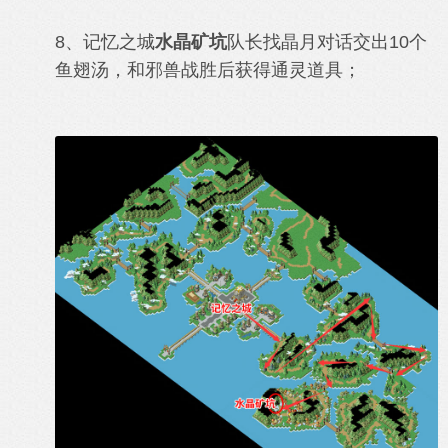
8、记忆之城
水晶矿坑
队长
找晶月
对话交出10个
鱼翅汤
，
和邪兽
战胜后获得通灵道具
；