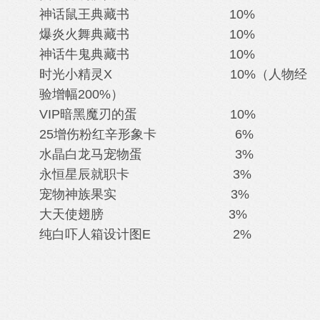
神话鼠王典藏书 10%
爆炎火舞典藏书 10%
神话牛鬼典藏书 10%
时光小精灵X 10%
（人物经
验增幅200%）
VIP暗黑魔刃的蛋 10%
25增伤粉红辛形象卡 6%
水晶白龙马
宠物蛋 3%
永恒星辰就职卡 3%
宠物神族果实 3%
大天使翅膀 3%
纯白吓人箱设计图E
2%