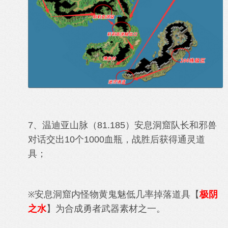
7、温迪亚山脉（81.185）安息洞窟
队长
和邪兽
对话交出10个1000血瓶
，战胜后获得通灵道
具
；
安息洞窟内怪物
黄鬼魅低几率掉落道具【
极阴
※
之水
】为合成勇者武器素材之一。