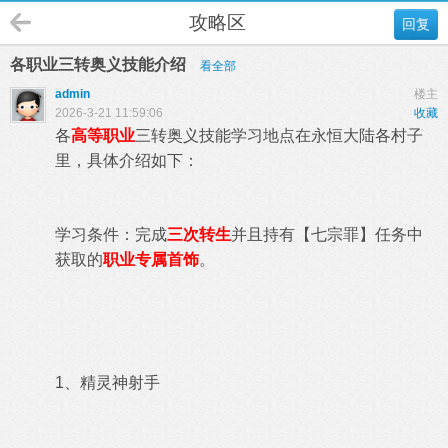
攻略区
回复
各职业三转奥义技能介绍
看全部
admin
楼主
2026-3-21 11:59:06
收藏
各
高等职业
三转奥义技能学习地点在永恒大陆各村子
里，具体介绍如下：
学习条件：完成
三次转生
并且持有【七宗罪】任务中
获取的
职业专属首饰
。
1、精灵神射手