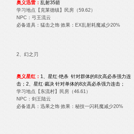
奥义迅雷：
乱射
35箭
学习地点【
克莱德镇
】民房（59.62）
NPC：弓王流云
必备道具：猛击之饰 效果：EX乱射耗魔减少20%
2、幻之刃
奥义星红：
1、
星红·绝杀 针对群体的
8次高必杀强力连
击；2、
星红·裁决
针对单体的
8次高必杀强力连击；
学习地点【
东流村
】
民房（46.61）
NPC：
剑王陆云
必备道具：迅果之饰
效果：
秘技一闪耗魔减少20%