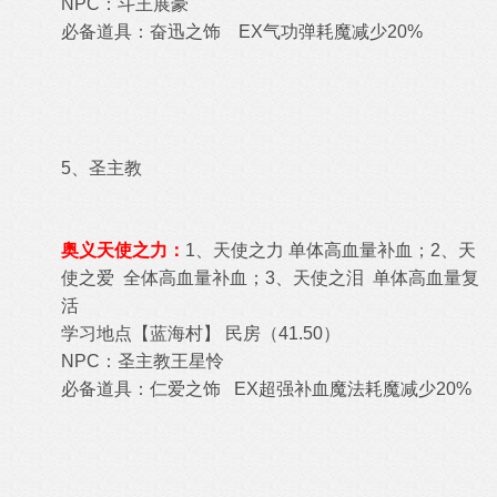
NPC：
斗王展豪
必备道具：奋迅之饰 EX气功弹耗魔减少20%
5、圣主教
奥义天使之力：
1、
天使之力 单体高血量补血；2、天
使之爱 全体
高血量补血；3、
天使之泪 单体高血量复
活
学习地点【
蓝海村
】
民房
（
41.50
）
NPC：
圣主教王星怜
必备道具：仁爱之饰 EX超强补血魔法耗魔减少20%