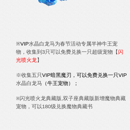
※
VIP
水晶白龙马为春节
活动专属半神牛王宠
物，收集到3只可以免费兑换一只超级宠物【
闪
光喷火龙
】
※收集五只
VIP暗黑魔刃，可以免费兑换一只
VIP
水晶白龙马
（牛王宠物）；
闪光喷火龙
典藏版,
双子座
典藏版
新增魔物典藏
※
宠物，可以180级兑换魔物典藏书