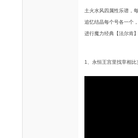
魔
土火水风四属性乐谱，
追忆结晶每个号各一个
进行魔力经典【法尔肯
1、永恒王宫里找宰相比
力
论