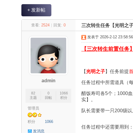
+ 发新帖
永
»
›
›
›
查看:
2524
|
回复:
0
三次转生任务【光明之
发表于 2026-2-12 23:58:56
【三次转生前置任务
【
光明之子
】任务前提
admin
恒
任务过程中所需道具（
醋饭寿司各5个；100
82
0
1066
主题
回帖
积分
实】。
管理员
队长需要带一只200级
积分
1066
任务过程中还需要用到
发消息