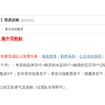
子】简易攻略
[复制链接]
|
显示全部楼层
】集中导航贴
首先要完成以上前置任务
：
海底世界
；
羁绊系列
；
公主传说系列
每个号）：
奇异的晶体50个+精灵的水晶50个+秘境的宝石50个
(
0血瓶各5个；亚布里传送卷若干；潜龙大陆船票若干；驱魔香若
以上的五彩勇气花宠物（仅需队长带即可）。
：