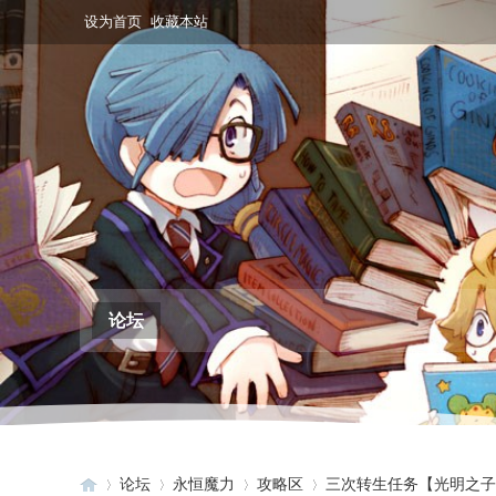
设为首页
收藏本站
论坛
论坛
永恒魔力
攻略区
三次转生任务【光明之子