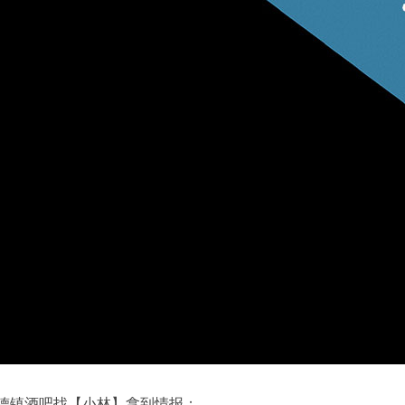
德镇酒吧找【小林】拿到情报；