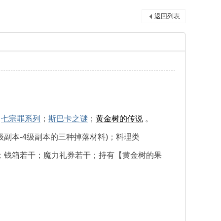
返回列表
；
七宗罪系列
；
斯巴卡之谜
；
黄金树的传说
。
2级副本-4级副本的三种掉落材料)；料理类
干；钱箱若干；魔力礼券若干；持有【黄金树的果