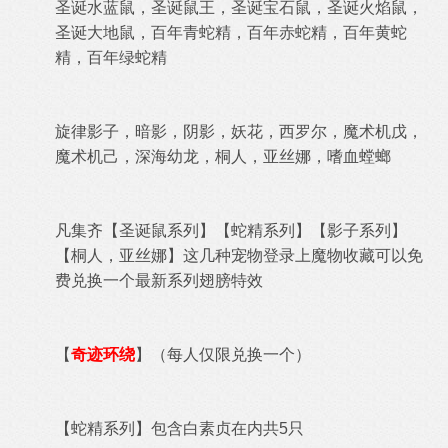
圣诞水蓝
鼠，
圣诞鼠王，圣诞宝石
鼠，
圣诞火焰
鼠，
圣诞大地
鼠，百年
青蛇精
，百年
赤蛇精
，百年黄
蛇
精
，百年
绿蛇精
旋律影子，暗影，阴影，妖花，西罗尔，魔术机戊，
魔术机己，深海幼龙，桐人，亚丝娜，嗜血螳螂
凡集齐【圣诞鼠系列】【蛇精
系列
】【影子
系列
】
【
桐人，亚丝娜
】这几种宠物登录上魔物收藏可以免
费兑换一个最新系列翅膀特效
【
奇迹环绕
】（每人仅限兑换一个）
【蛇精
系列
】包含白素贞在内共5只