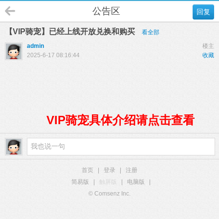
公告区
回复
【VIP骑宠】已经上线开放兑换和购买
看全部
admin
楼主
2025-6-17 08:16:44
收藏
VIP骑宠具体介绍请点击查看
首页
|
登录
|
注册
简易版
|
触屏版
|
电脑版
|
© Comsenz Inc.