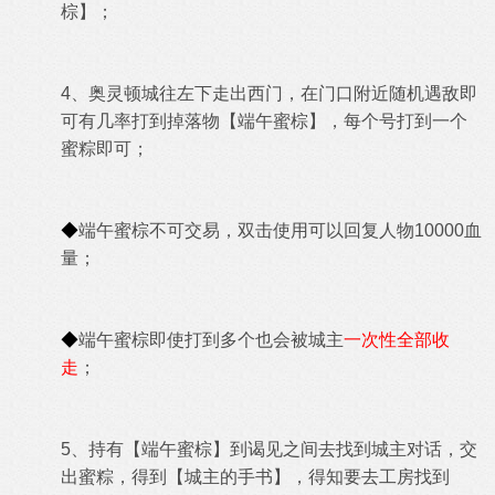
棕】；
4、
奥灵顿城往左下走出西门，在门口附近随机遇敌即
可有几率打到掉落物
【端午蜜棕】，每个号打到一个
蜜粽即可；
◆
端午蜜棕不可交易，双击使用可以回复人物10000血
量；
◆
端午蜜棕即使打到多个也会被城主
一次性全部收
走
；
5、持有
【端午蜜棕】到
谒见之间
去找到城主对话，交
出蜜粽，得到【
城主的手书】，得知要去工房找到