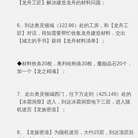
【龙舟工匠
】解决建造龙舟的材料问题；
6、
到达
奥灵顿城（122.86）处的工房，和
【龙舟工
匠
】对话，得知需要帮忙收集龙舟建造材料，交出
【
城主的手书】获得
【
龙舟材料清单】
；
◆
材料
铁条20根，奥利哈刚条20根，魔能晶石20个，
加一个【龙之精魂】；
7、走出奥灵顿城西门，往下方走到（425.149）处的
【冰霜洞窟】进入，到达冰霜洞窟地下三层，进入随
机迷宫【龙族密道】；
8、
【龙族密道】为随机迷宫，大约15层，到达顶层后