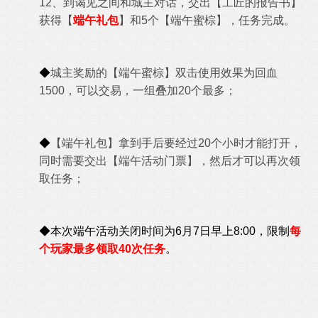
12、到
谒见之间和城主对话，交出
【
工匠的报告书
】
获得【
端午礼包
】和5个【
端午蜜棕
】，任务完成。
◆
城主奖励的
【
端午蜜棕
】双击使用效果为回血
1500，可以交易，一组叠加20个最多；
◆
【
端午礼包
】拿到手后要经过20个小时才能打开，
同时需要交出
【端午活动门票】，然后才可以再次领
取任务；
◆本次端午活动关闭时间为6月7日早上8:00，限制
每
个玩家最多领取40次任务
。