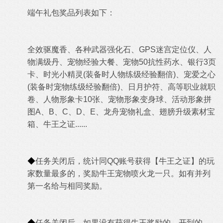
端午礼包
奖品列表如下：
全效驱魔香、各种武器强化石、GPS迷宫定位仪、人
物满级丹、宠物经验大餐、宠物50抗性药水、银行3页
卡、时光小精灵(装备时人物练级经验翻倍)、宠爱之心
(装备时宠物练级经验翻倍)、日月护符、高等职业就职
卷、人物形象卡10张、宠物形象变身球、
活动形象拼
图A、B、C、D、E、龙舟宠物礼盒、翅膀升级素材宝
箱、牛王之证......
◆
任务关闭后，统计同QQ账号获得【牛王之证】的玩
家数量最多的，奖励牛王宠物喷火龙一只。如有并列
第一名给与相同奖励。
◆
任务关闭后，如果没有获得牛王奖励的，开到的