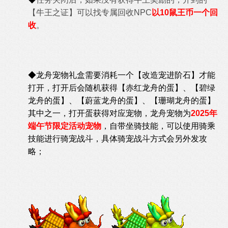
【牛王之证】可以找专属回收NPC
以10鼠王币一个回
收
。
◆龙舟宠物礼盒需要消耗一个【改造宠进阶石】才能
打开，打开后会随机获得【
赤红龙舟的蛋
】、
【
碧绿
龙舟的蛋
】、
【
蔚蓝龙舟的蛋
】、
【
珊瑚龙舟的蛋
】
其中之一，打开蛋获得对应宠物，龙舟宠物为
2025年
端午节限定活动宠物
，自带坐骑技能，可以使用骑乘
技能进行骑宠战斗，具体骑宠战斗方式会另外发攻
略；