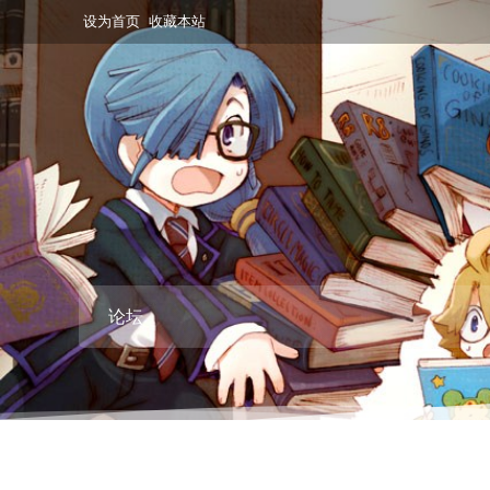
设为首页
收藏本站
论坛