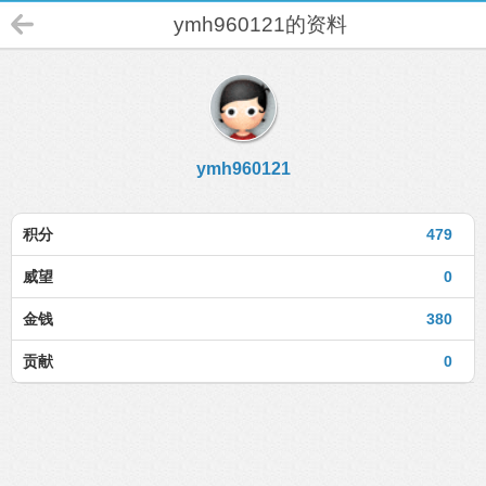
ymh960121的资料
ymh960121
积分
479
威望
0
金钱
380
贡献
0