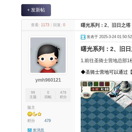
+ 发新帖
永
»
›
›
›
查看:
1173
|
回复:
0
曙光系列：2、旧日之塔
发表于 2025-3-24 01:50:52
曙光系列：2、旧日
1.前往圣骑士营地总部1楼
◆
圣骑士营地可以通过
ymh960121
恒
99
0
479
主题
回帖
积分
版主
积分
479
发消息