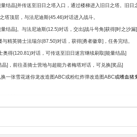
[能量结晶]并传送至旧日之塔入口，通过楼梯进入旧日之塔。旧日
之塔顶层，与法尼迪斯(45.46)对话进入战斗。
能量结晶]。与法尼迪斯(12.5)对话，交出[战斗号角]获得[时之沙
楼与精英骑士法瑞尔(87.50)对话，获得[勇者徽章]，任务完结。
奥得(120.81)对话，可传送至旧日迷宫继续刷取[能量结晶]
结晶]，前往圣骑士营地与超能力者梅塔对话，可兑换[奖品]
兑换一张雪花迷你龙改造图ABC或粉红炸弹改造图ABC
或嗜血猪