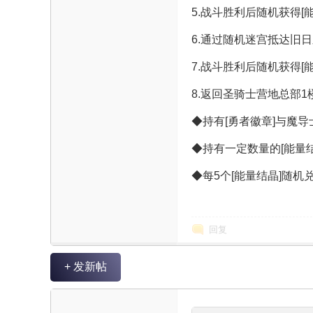
5.战斗胜利后随机获得
6.通过随机迷宫抵达旧日
7.战斗胜利后随机获得[
8.返回圣骑士营地总部1
◆持有[勇者徽章]与魔导士
坛
◆持有一定数量的[能量
◆每5个[能量结晶]随机
回复
+ 发新帖