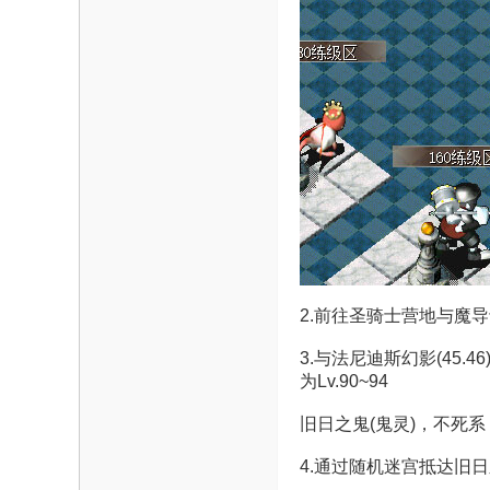
魔
力
2.前往圣骑士营地与魔导士
3.与法尼迪斯幻影(45
为Lv.90~94
旧日之鬼(鬼灵)，不死系，
4.通过随机迷宫抵达旧日
论