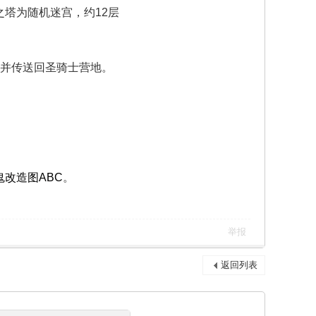
之塔为随机迷宫，约12层
漏]并传送回圣骑士营地。
鬼改造图ABC
。
举报
返回列表