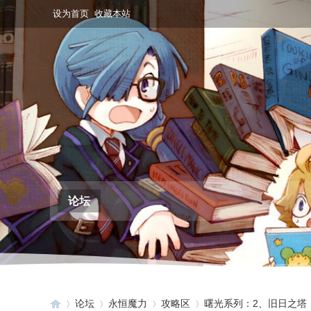
设为首页
收藏本站
论坛
论坛
永恒魔力
攻略区
曙光系列：2、旧日之塔