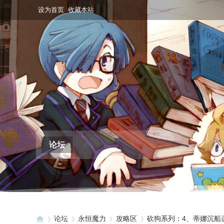
设为首页
收藏本站
论坛
论坛
永恒魔力
攻略区
砍狗系列：4、蒂娜沉船