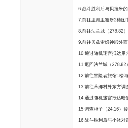
魔
6.战斗胜利后与贝拉米
7.前往里谢里雅堡2楼
8.前往法兰城（278.
9.前往贝兹雷姆神殿外西
10.通过随机迷宫抵达
11.返回法兰城（278
力
12.前往冒险者旅馆1
13.前往蒂娜村外东方调
14.通过随机迷宫抵达
15.调查柜子（24.
16.战斗胜利后与小沐对
论