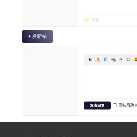
回复
+ 发新帖
坛
回帖后跳
发表回复