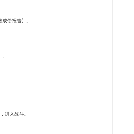
物成份报告】。
】。
。
。
话，进入战斗。