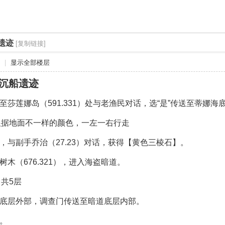
遗迹
[复制链接]
|
显示全部楼层
沉船遗迹
至莎莲娜岛（591.331）处与老渔民对话，选“是”传送至蒂娜海
根据地面不一样的颜色，一左一右行走
，与副手乔治（27.23）对话，获得【黄色三棱石】。
树木（676.321），进入海盗暗道。
共5层
道底层外部，调查门传送至暗道底层内部。
斗。