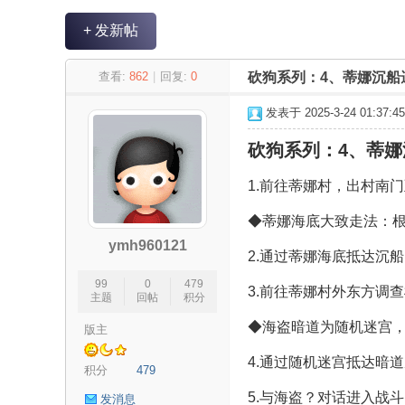
+ 发新帖
永
»
›
›
›
查看:
862
|
回复:
0
砍狗系列：4、蒂娜沉船
发表于 2025-3-24 01:37:45
砍狗系列：4、蒂娜
1.前往蒂娜村，出村南门
◆蒂娜海底大致走法：
ymh960121
恒
2.通过蒂娜海底抵达沉船
99
0
479
3.前往蒂娜村外东方调查
主题
回帖
积分
◆海盗暗道为随机迷宫，
版主
4.通过随机迷宫抵达暗
积分
479
5.与海盗？对话进入战
发消息