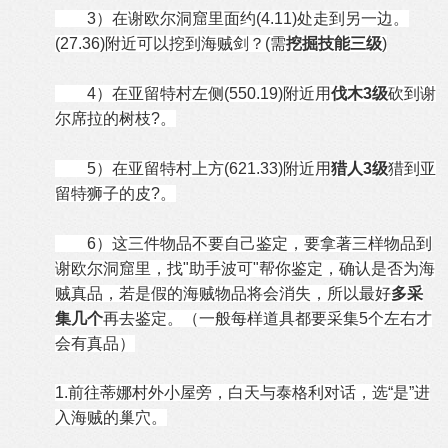
3）在谢欧尔洞窟里面约(4.11)处走到另一边。
(27.36)附近可以挖到海贼剑？(需
挖掘技能三级
)
4）在亚留特村左侧(550.19)附近用
伐木3级
砍到谢
尔席拉的树枝?。
5）在亚留特村上方(621.33)附近用
猎人3级
猎到亚
留特狮子的皮?。
6）这三件物品不要自己鉴定，要拿著三样物品到
谢欧尔洞窟里，找"助手波可"帮你鉴定，确认是否为海
贼真品，若是假的海贼物品将会消失，所以最好
多采
集几个
再去鉴定。（一般每样道具都要采集5个左右才
会有真品）
1.前往蒂娜村外小屋旁，白天与泰格利对话，选“是”进
入海贼的巢穴。