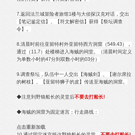
7.返回法兰城冒险者旅馆1楼与大侦探汉克对话，交出
【笔记鉴定信】、【符文解密信】获得【祭坛调查
令】。
8.清晨时前往亚留特村外亚留特西方洞窟（549.43），
通过（11.7）处楼梯进入海贼的祠堂。（清晨时间定义
为单数小时的47分到双数小时的03分）
9.调查祭坛，队伍中一人交出【海贼剑】、【谢尔席拉
的树枝】、【亚留特狮子的皮】传送至海贼的洞窟。
◆注意到野狼船长的灵堂后
不要去打船长!
◆海贼的洞窟为固定迷宫；行走路线：
点击重新加载
10.通过固定迷宫抵达野狼船长的灵堂，
不要去打船长!
,