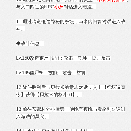
与入口附近的NPC
小沐
对话进入暗道。
11.通过暗道抵达隐秘的祭坛，与米内帕鲁对话进入战
斗。
◆战斗信息：
Lv.150改造丧尸,技能：攻击、乾坤一掷、反击
Lv.145僵尸*6，技能：攻击、防御
12.战斗胜利后与贝拉米的意志对话，交出【祭坛调查
令】获得【贝拉米的格斗刀】。
13.前往蒂娜村外小屋旁，傍晚至夜晚与泰格利对话进
入海贼的巢穴。