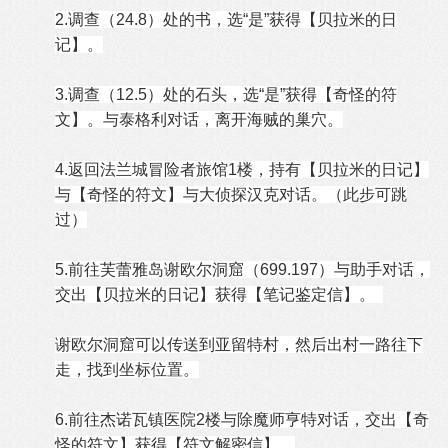
2.调查（24.8）处的书，选“是”获得【贝拉米的日
记】。
3.调查（12.5）处的石头，选“是”获得【奇怪的符
文】。与泰格利对话，离开海贼的巢穴。
4.返回法兰城冒险者旅馆1楼，持有【贝拉米的日记】
与【奇怪的符文】与大侦探汉克对话。（此步可跳
过）
5.前往芙蕾雅岛谢欧尔洞窟（699.197）与助手对话，
交出【贝拉米的日记】获得【笔记鉴定信】。
谢欧尔洞窟可以传送到亚留特村，然后出村一路往下
走，找到坐标位置。
6.前往杰诺瓦镇医院2楼与除魔师亨特对话，交出【奇
怪的符文】获得【符文解密信】。