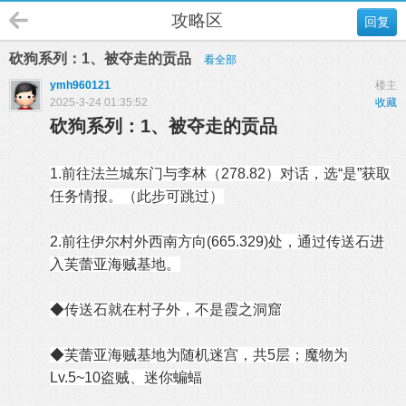
攻略区
回复
砍狗系列：1、被夺走的贡品
看全部
ymh960121
楼主
2025-3-24 01:35:52
收藏
砍狗系列：1、被夺走的贡品
1.前往法兰城东门与李林（278.82）对话，选“是”获取
任务情报。（此步可跳过）
2.前往伊尔村外西南方向(665.329)处，通过传送石进
入芙蕾亚海贼基地。
◆传送石就在村子外，不是霞之洞窟
◆芙蕾亚海贼基地为随机迷宫，共5层；魔物为
Lv.5~10盗贼、迷你蝙蝠