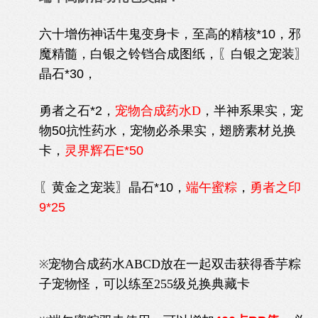
六十增伤神话牛鬼变身卡，
至高的精核*10，邪
魔精髓，白银之铃铛合成图纸，〖白银之宠装〗
晶石*30，
勇者之石*2，
宠物合成药水D
，
半神系果实，宠
物50抗性药水，宠物必杀果实，翅膀素材兑换
卡，
灵界辉石E*50
〖黄金之宠装〗晶石*10，
端午蜜粽
，
勇者之印
9*25
宠物合成药水ABCD放在一起双击获得香芋粽
※
子宠物怪，可以练至255级兑换典藏卡