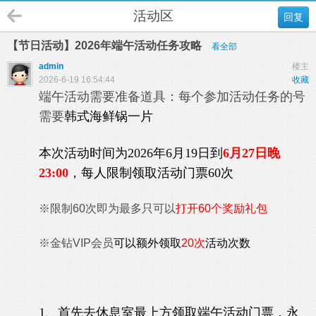
活动区
回复
【节日活动】2026年端午活动任务攻略
看全部
admin
楼主
2026-6-19 16:54:44
收藏
端午活动需要准备道具：每个参加活动任务的号
需要
韩式海鲜锅一片
本次活动时间为2026年6月19日到
6
月27日晚
23:00
，每人限制领取活动门票60次
※限制60次即为最多只可以
打开60个奖励礼包
※金钻VIP会员
可以额外领取
20次
活动次数
1、首先去休息室最上方领取端午活动门票，永