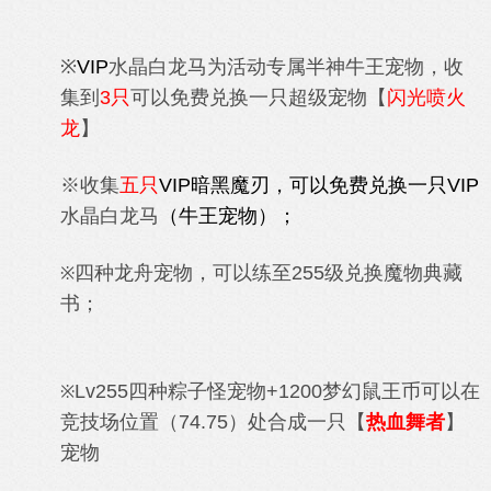
※
VIP
水晶白龙马为
活动专属半神牛王宠物，收
集到
3只
可以免费兑换一只超级宠物【
闪光喷火
龙
】
※收集
五只
VIP暗黑魔刃，可以免费兑换一只
VIP
水晶白龙马
（牛王宠物）；
四种
龙舟宠物
，可以练至255级兑换魔物典藏
※
书；
Lv255
四种
粽子怪宠物+1200梦幻鼠王币可以在
※
竞技场位置（74.75）处合成一只【
热血舞者
】
宠物