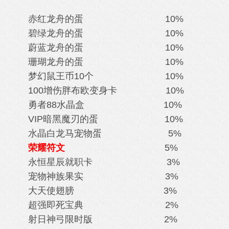
赤红龙舟的蛋 10%
碧绿龙舟的蛋 10%
蔚蓝龙舟的蛋 10%
珊瑚龙舟的蛋 10%
梦幻鼠王币10个 10%
100增伤胖布欧变身卡 10%
勇者88水晶盒 10%
VIP暗黑魔刃的蛋 10%
水晶白龙马
宠物蛋 5%
荣耀符文
5%
永恒星辰就职卡 3%
宠物神族果实 3%
大天使翅膀 3%
超强即死宝典
2%
射日神弓限时版 2%