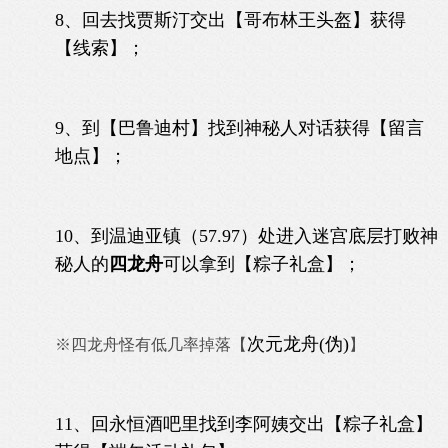
8、回去找
贾斯汀
交出【哥布林王头盔】获得
【线索】；
9、到【巴鲁迪村】找到神秘人对话获得【留言
地点】；
10、到温迪亚镇（57.97）处进入迷宫底层打败神
秘人的
四龙舟
可以拿到【粽子礼盒】；
次元龙舟(伪)
※四龙舟怪有低几率掉落【
】
11、回永恒酒吧里找到李阿姨交出【粽子礼盒】