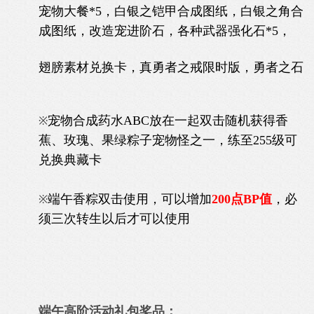
宠物大餐*5，白银之铠甲合成图纸，白银之角合
成图纸，改造宠进阶石，各种武器强化石*5，
翅膀素材兑换卡，真勇者之戒限时版
，勇者之石
宠物合成药水ABC放在一起双击随机获得香
※
蕉、玫瑰、果绿粽子宠物怪之一，练至255级可
兑换典藏卡
端午香粽双击使用，可以增加
200点BP值
，必
※
须三次转生以后才可以使用
端午高阶活动礼包奖品：