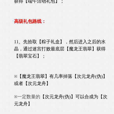
获得【端午活动礼包】；
高级礼包路线：
11、先拾取【粽子礼盒】，然后进入之后的水
晶，通过迷宫打败最底层【魔龙王翡翠】获得
【翡翠宝石】；
【魔龙王翡翠】有几率掉落【
次元龙舟(伪)
】
※
或者【
次元龙舟
】
一定数量的
【
次元龙舟(伪)
】可以合成为
【
次
※
元龙舟
】