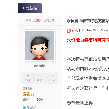
+ 发新帖
永
»
›
›
›
查看:
2189
|
回复:
0
永恒魔力春节特惠充值
发表于 2026-2-15 16:56:20
永恒魔力春节特惠充
本次特惠充值活动期
admin
恒
活动期内非vip会员
82
0
1064
全部玩家消费每满20
主题
回帖
积分
每人首次获得第一个
管理员
积分
1064
春节最新上架：
发消息