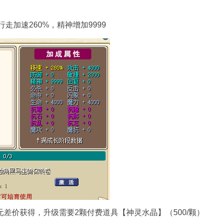
行走加速260%，精神增加9999
0元差价获得，升级需要2颗付费道具【神灵水晶】（500/颗）