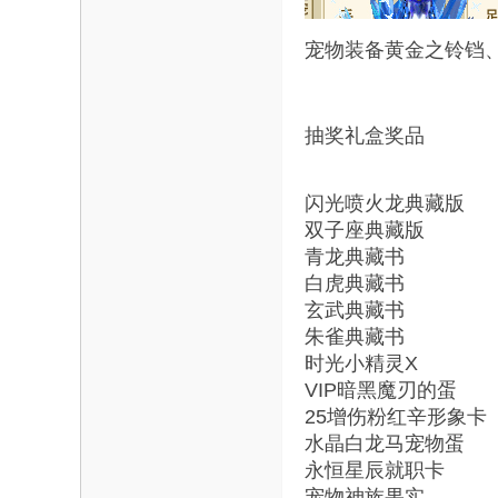
宠物装备黄金之铃铛、
抽奖礼盒奖品 
闪光喷火龙典藏版
双子座典藏版
青龙
典藏书 
白虎
典藏书 
玄武典藏书 
朱雀典藏书 
时光小精灵X
VIP暗黑魔刃的
25增伤粉红辛形象
水晶白龙马
宠物蛋
永恒星辰就职卡
宠物神族果实