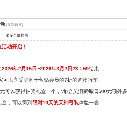
活动
[复制链接]
|
显示全部楼层
值活动开启！
为
2026年2月15日~2026年3月2日23：59
结束
玩家可以享受等同于蓝钻会员的7折的购物折扣
0元可以获得抽奖礼盒一个，vip会员消费每满600元额外
礼盒，可以得到
限时10天的天神弓装
体验一套