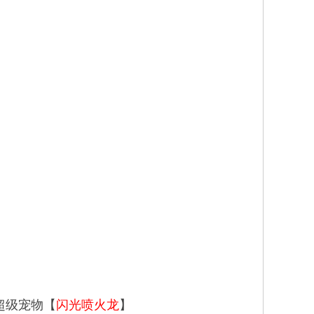
超级宠物【
闪光喷火龙
】