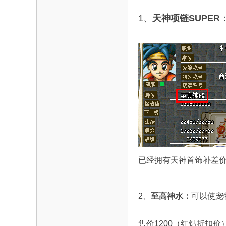
魔
1、
天神项链SUPER
力
已经拥有天神首饰补差价
2、
至高神水：
可以使宠
论
售价1200（红钻折扣价