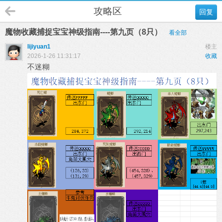
攻略区
回复
魔物收藏捕捉宝宝神级指南----第九页（8只）
看全部
lijiyuan1
楼主
2026-1-26 11:31:17
收藏
不迷糊