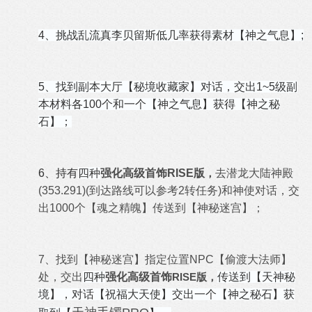
4、挑战乱流真李贝留斯低几率获得素材【神之气息】;
5、找到副本大厅【秘境收藏家】对话，交出1~5级副
本材料各100个和一个
【神之气息】获得【神之秘
石】
；
6、持有
四种
强化高级首饰RISE版
，
去潜龙大陆神殿
(353.291)(到达路线可以参考2转任务)和神使对话，交
出1000个【魂之精魄】传送到【神秘迷宫】；
7、找到【
神秘迷宫】
指定位置NPC【偷渡大法师】
处，交出
四种
强化高级首饰
RISE版，
传送到【天神秘
境】，对话【祝福大天使】交出一个
【神之秘石】
获