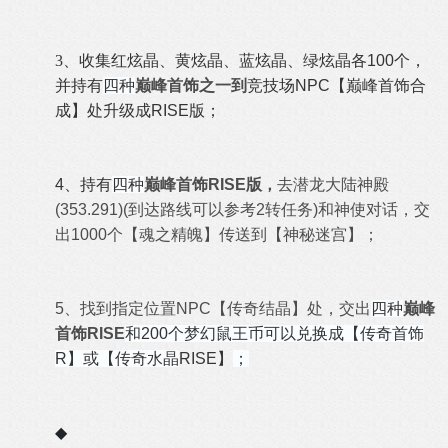
3、收集
红炫晶、黄炫晶、蓝炫晶、绿
炫晶各100个，
并持有
四种
巅峰首饰
之一到
竞技场NPC【巅峰首饰合
成
】处
升级成RISE版；
4、持有
四种
巅峰首饰
RISE版
，
去潜龙大陆神殿
(353.291)(到达路线可以参考2转任务)和神使对话，交
出1000个【魂之精魄】传送到【神秘迷宫】；
5、
找到指定位置NPC【传奇结晶】处
，交出
四种
巅峰
首饰
RISE
和200个梦幻鼠王币可以兑换成【传奇首饰
R】或【传奇水晶
RISE】
；
◆