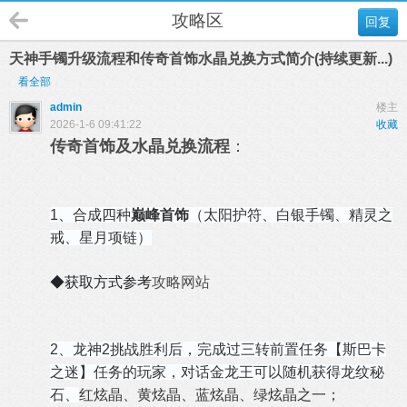
攻略区
回复
天神手镯升级流程和传奇首饰水晶兑换方式简介(持续更新...)
看全部
admin
楼主
2026-1-6 09:41:22
收藏
传奇首饰及水晶兑换流程
：
1、合成四种
巅峰首饰
（
太阳护符、
白银手镯、
精灵之
戒、
星月项链
）
◆获取方式参考
攻略网站
2、龙神2挑战胜利后，完成过三转前置任务【斯巴卡
之迷】任务的玩家，对话金龙王可以随机获得龙纹秘
石、
红炫晶、黄炫晶、蓝炫晶、绿炫晶之一；