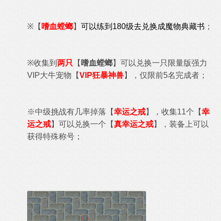
※
【
嗜血螳螂
】
可以练到180级去兑换成魔物典藏书
；
※
收集到
两只
【
嗜血螳螂
】可以兑换一只限量版强力
VIP大牛宠物【
VIP狂暴神兽
】，仅限前5名完成者
；
※中级挑战有几率掉落【
幸运之戒
】，收集11个
【
幸
运之戒
】可以兑换一个【
真
幸运之戒
】，装备上可以
获得特殊称号；