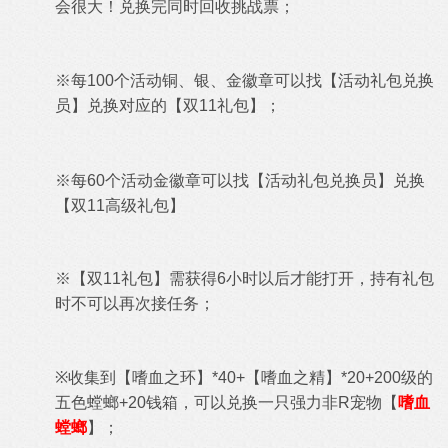
会很大！兑换完同时回收挑战票；
※每100个
活动铜、
银、金
徽章
可以找【活动礼包兑换
员】兑换对应的【双11礼包】；
※每60个活动金徽章可以找【活动礼包兑换员】兑换
【双11高级礼包】
※
【双11礼包】需获得6小时以后才能打开，持有礼包
时不可以再次接任务；
※
收集到【嗜血之环】*40+【嗜血之精】*20+200级的
五色螳螂+20钱箱
，可以兑换一只强力非R宠物【
嗜血
螳螂
】
；