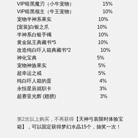
VIP暗黑魔刃（小牛宠物） 15%
VIP暗黑领主（牛王宠物） 10%
宠物半神系果实
10%
[宠装]白银之爪
10%
半神系白银手镯
10%
黄金鼠王典藏书*5 10%
改造纯白吓人箱典藏书*2 10%
神化宝典
5%
宠物神族果实
5%
超幸运之戒
5%
纯白吓人箱的蛋
4%
永恒星辰就职卡
3%
超赛亚光辉
(翅膀)
3%
第2次以上购买，不再获得
【
天神弓装限时体验宝
箱
】，可以固定获得
梦幻水晶15个，
抽奖一次！