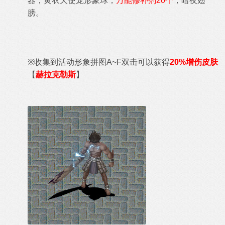
器，黄衣天使宠形象球，
万能修补剂20个
，暗夜翅
膀。
※
收集到
活动形象拼图
A
~F双击可以获得
20%增伤皮肤
【
赫拉克勒斯
】