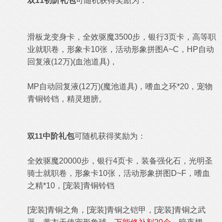
双11初阶礼包
可随机获得奖励为：
滑板龙变身卡，全效驱魔3500步，银行3页卡，高等职
业就职卷，形象卡10张，活动形象拼图A~C，HP自动
回复液(12万)(血池道具)，
MP自动回复液(12万)(魔池道具)，嗜血之环*20，宠物
青铜铃铛，精灵翅膀。
双11
中阶礼包
可随机获得奖励为：
全效驱魔20000步，
银行4页卡，装备强化石，光明圣
骑士就职卷，形象卡
10张
，活动形象拼图D~F，嗜血
之精*10
，[宠装]青铜铃铛
[宠装]青铜之角，
[宠装]青铜之铠甲，[宠装]青铜之武