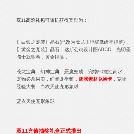
双11
高阶礼包
可随机获得奖励为：
〖白银之宠装〗晶石(已改为魔龙王玛瑙低级率掉落)，
〖黄金之宠装〗晶石，达斯公鸡设计图ABCD，光明圣
骑士就职卷，黄金结晶，
苍龙宝典，
幻神宝典，恶魔翅膀，
宠物50抗性药水，
宠物必杀果实，红暴龙坐骑，
翅膀素材兑换卡
，宠物
经验大餐，白衣天使宠形象球，
蓝衣天使宠形象球
双11充值抽奖礼盒正式推出