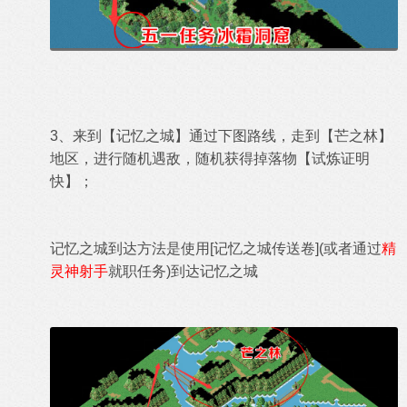
3、来到【记忆之城】通过下图路线，走到【芒之林】
地区
，进行随机遇敌，随机获得掉落物
【
试炼证明
快
】；
记忆之城到达方法是使用[记忆之城传送卷](或者通过
精
灵神射手
就职任务)到达记忆之城