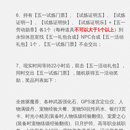
6、持有
【五一试炼门票
】、
【
试炼证明五
】、
【
试炼
证明一
】、
【
试炼证明快
】、
【
试炼证明乐
】+
【五一
劳动勋章】各1个（每种道具
不可以大于1个以上
）到
永恒休息室找【五一礼包合成】NPC合成【五一活动
礼包】1个，
【五一试炼门票
】不会交出；
7、现实时间等待22小时后，双击
【五一活动礼包】，
同时交出
【五一试炼门票
】，随机获得五一活动奖
励，奖品列表如下：
全效驱魔香、各种武器强化石、GPS迷宫定位仪、人
物满级丹、宠物经验大餐、宠物50抗性药水、银行3页
卡、时光小精灵(装备时人物练级经验翻倍)、宠爱之心
(装备时宠物练级经验翻倍)、日月护符、高等职业就职