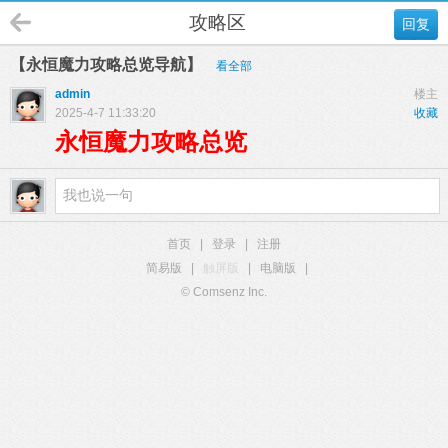
攻略区
回复
【永恒魔力攻略总览导航】
看全部
admin
楼主
2025-4-7 11:33:20
收藏
永恒魔力攻略总览
首页
|
登录
|
注册
简易版
|
触屏版
|
电脑版
|
© Comsenz Inc.